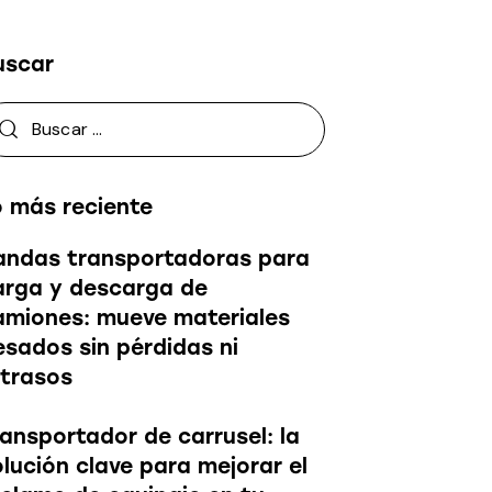
uscar
o más reciente
andas transportadoras para
arga y descarga de
amiones: mueve materiales
esados sin pérdidas ni
etrasos
ransportador de carrusel: la
olución clave para mejorar el