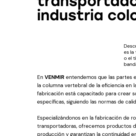
transportado
industria co
Desc
es la
o el 
band
tran
ideal
En
VENMIR
entendemos que las partes e
aplic
la columna vertebral de la eficiencia en l
indust
fabricación está capacitado para crear 
específicas, siguiendo las normas de cal
Especializándonos en la fabricación de ro
transportadoras, ofrecemos productos de 
producción y garantizan la continuidad e