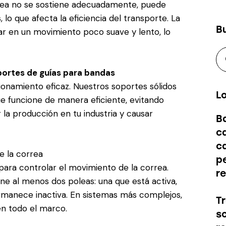
rrea no se sostiene adecuadamente, puede
lo que afecta la eficiencia del transporte. La
B
tar en un movimiento poco suave y lento, lo
ortes de guías para bandas
ionamiento eficaz. Nuestros soportes sólidos
L
e funcione de manera eficiente, evitando
la producción en tu industria y causar
B
c
c
e la correa
p
ara controlar el movimiento de la correa.
r
ne al menos dos poleas: una que está activa,
ermanece inactiva. En sistemas más complejos,
T
en todo el marco.
s