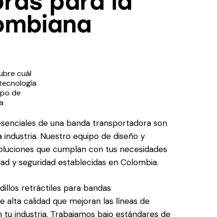
ras para la
lombiana
ubre cuál
 tecnología
tipo de
a
sportadora
 para tu
senciales de una banda transportadora son
ación
a industria. Nuestro equipo de diseño y
rial
soluciones que cumplan con tus necesidades
idad y seguridad establecidas en Colombia.
dillos retráctiles para bandas
alta calidad que mejoran las líneas de
n tu industria. Trabajamos bajo estándares de