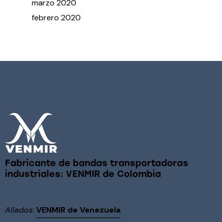
marzo
2020
febrero
2020
Fabricante de bandas transportadoras
industriales: VENMIR de Colombia
Aliados
:
VENMIR de Venezuela