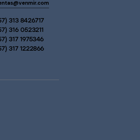
entas@venmir.com
57) 313 8426717
57) 316 0523211
57) 317 1975346
57) 317 1222866