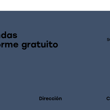
ndas
S
orme gratuito
Dirección
C