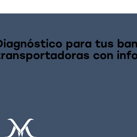
Diagnóstico para tus ba
transportadoras con inf