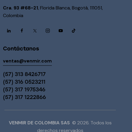
Cra. 93 #68-21
, Florida Blanca, Bogotá, 111051,
Colombia
Contáctanos
ventas@venmir.com
(57) 313 8426717
(57) 316 0523211
(57) 317 1975346
(57) 317 1222866
VENMIR DE COLOMBIA SAS
© 2026. Todos los
derechos reservados