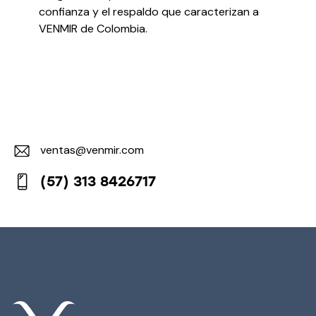
confianza y el respaldo que caracterizan a
VENMIR de Colombia.
ventas@venmir.com
E-
(57) 313 8426717
m
Ph
ail:
on
e: